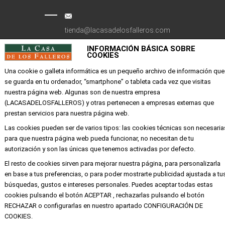
tienda@lacasadelosfalleros.com
INFORMACIÓN BÁSICA SOBRE
Calle Quevedo 6
COOKIES
46001 Valencia
Una cookie o galleta informática es un pequeño archivo de información que
se guarda en tu ordenador, “smartphone” o tableta cada vez que visitas
nuestra página web. Algunas son de nuestra empresa
EMPRESA
(LACASADELOSFALLEROS) y otras pertenecen a empresas externas que
prestan servicios para nuestra página web.
Mi cuenta
Las cookies pueden ser de varios tipos: las cookies técnicas son necesaria
Aviso legal
para que nuestra página web pueda funcionar, no necesitan de tu
Política de privacidad y cookies
autorización y son las únicas que tenemos activadas por defecto.
Condiciones de compra
El resto de cookies sirven para mejorar nuestra página, para personalizarla
en base a tus preferencias, o para poder mostrarte publicidad ajustada a tu
búsquedas, gustos e intereses personales. Puedes aceptar todas estas
cookies pulsando el botón ACEPTAR , rechazarlas pulsando el botón
Copyright ©
Alba
Todos los derechos
RECHAZAR o configurarlas en nuestro apartado CONFIGURACIÓN DE
reservados
COOKIES.