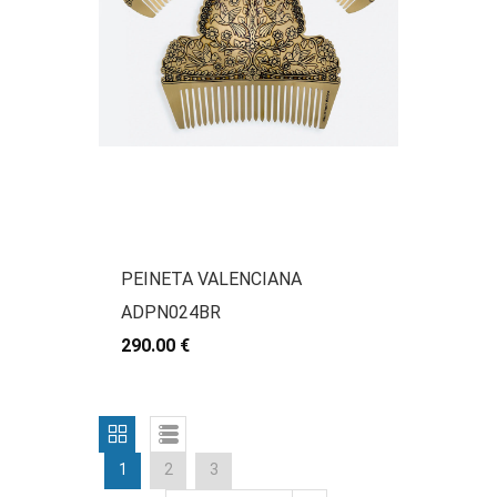
PEINETA VALENCIANA
ADPN024BR
290.00 €
1
2
3