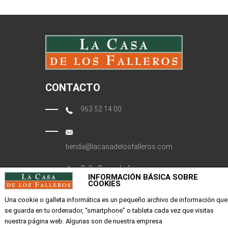
CONTACTO
963 52 14 00
tienda@lacasadelosfalleros.com
Calle Quevedo 6
INFORMACIÓN BÁSICA SOBRE
46001 Valencia
COOKIES
Una cookie o galleta informática es un pequeño archivo de información que
se guarda en tu ordenador, “smartphone” o tableta cada vez que visitas
EMPRESA
nuestra página web. Algunas son de nuestra empresa