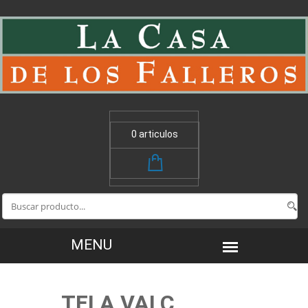
0 articulos
TELA VALC