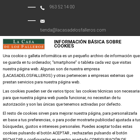
963 52 14 00
tienda@lacasadelosfalleros.com
INFORMACIÓN BÁSICA SOBRE
Calle Quevedo 6
COOKIES
46001 Valencia
Una cookie o galleta informática es un pequeño archivo de información que
se guarda en tu ordenador, “smartphone” o tableta cada vez que visitas
nuestra página web. Algunas son de nuestra empresa
EMPRESA
(LACASADELOSFALLEROS) y otras pertenecen a empresas externas que
prestan servicios para nuestra página web.
Mi cuenta
Las cookies pueden ser de varios tipos: las cookies técnicas son necesaria
Aviso legal
para que nuestra página web pueda funcionar, no necesitan de tu
Política de privacidad y cookies
autorización y son las únicas que tenemos activadas por defecto.
Condiciones de compra
El resto de cookies sirven para mejorar nuestra página, para personalizarla
en base a tus preferencias, o para poder mostrarte publicidad ajustada a tu
búsquedas, gustos e intereses personales. Puedes aceptar todas estas
cookies pulsando el botón ACEPTAR , rechazarlas pulsando el botón
Copyright ©
Alba
Todos los derechos
RECHAZAR o configurarlas en nuestro apartado CONFIGURACIÓN DE