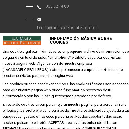
963 52 14 00
tienda@lacasadelosfalleros.com
INFORMACIÓN BÁSICA SOBRE
Calle Quevedo 6
COOKIES
46001 Valencia
Una cookie o galleta informática es un pequeño archivo de información que
se guarda en tu ordenador, “smartphone” o tableta cada vez que visitas
nuestra página web. Algunas son de nuestra empresa
EMPRESA
(LACASADELOSFALLEROS) y otras pertenecen a empresas externas que
prestan servicios para nuestra página web.
Mi cuenta
Las cookies pueden ser de varios tipos: las cookies técnicas son necesaria
Aviso legal
para que nuestra página web pueda funcionar, no necesitan de tu
Política de privacidad y cookies
autorización y son las únicas que tenemos activadas por defecto.
Condiciones de compra
El resto de cookies sirven para mejorar nuestra página, para personalizarla
en base a tus preferencias, o para poder mostrarte publicidad ajustada a tu
búsquedas, gustos e intereses personales. Puedes aceptar todas estas
cookies pulsando el botón ACEPTAR , rechazarlas pulsando el botón
Copyright ©
Alba
Todos los derechos
RECHAZAR o configurarlas en nuestro apartado CONFIGURACIÓN DE