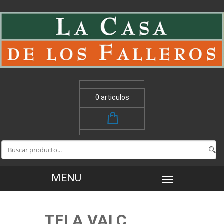
0 articulos
TELA VALC