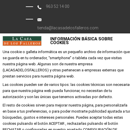
963 52 14 00
tienda@lacasadelosfalleros.com
INFORMACIÓN BÁSICA SOBRE
Calle Quevedo 6
COOKIES
46001 Valencia
Una cookie o galleta informática es un pequeño archivo de información que
se guarda en tu ordenador, “smartphone” o tableta cada vez que visitas
nuestra página web. Algunas son de nuestra empresa
EMPRESA
(LACASADELOSFALLEROS) y otras pertenecen a empresas externas que
prestan servicios para nuestra página web.
Mi cuenta
Las cookies pueden ser de varios tipos: las cookies técnicas son necesaria
Aviso legal
para que nuestra página web pueda funcionar, no necesitan de tu
Política de privacidad y cookies
autorización y son las únicas que tenemos activadas por defecto.
Condiciones de compra
El resto de cookies sirven para mejorar nuestra página, para personalizarla
en base a tus preferencias, o para poder mostrarte publicidad ajustada a tu
búsquedas, gustos e intereses personales. Puedes aceptar todas estas
cookies pulsando el botón ACEPTAR , rechazarlas pulsando el botón
Copyright ©
Alba
Todos los derechos
RECHAZAR o configurarlas en nuestro apartado CONFIGURACIÓN DE