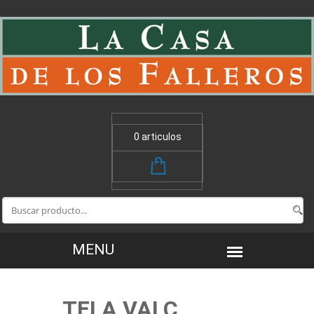
0 articulos
TELA VALC