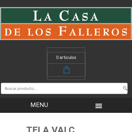
0 articulos
TELA VALC