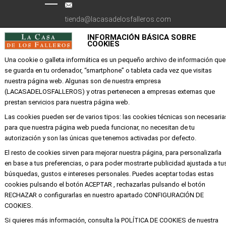
tienda@lacasadelosfalleros.com
INFORMACIÓN BÁSICA SOBRE
Calle Quevedo 6
COOKIES
46001 Valencia
Una cookie o galleta informática es un pequeño archivo de información que
se guarda en tu ordenador, “smartphone” o tableta cada vez que visitas
nuestra página web. Algunas son de nuestra empresa
EMPRESA
(LACASADELOSFALLEROS) y otras pertenecen a empresas externas que
prestan servicios para nuestra página web.
Mi cuenta
Las cookies pueden ser de varios tipos: las cookies técnicas son necesaria
Aviso legal
para que nuestra página web pueda funcionar, no necesitan de tu
Política de privacidad y cookies
autorización y son las únicas que tenemos activadas por defecto.
Condiciones de compra
El resto de cookies sirven para mejorar nuestra página, para personalizarla
en base a tus preferencias, o para poder mostrarte publicidad ajustada a tu
búsquedas, gustos e intereses personales. Puedes aceptar todas estas
cookies pulsando el botón ACEPTAR , rechazarlas pulsando el botón
Copyright ©
Alba
Todos los derechos
RECHAZAR o configurarlas en nuestro apartado CONFIGURACIÓN DE
reservados
COOKIES.
Si quieres más información, consulta la POLÍTICA DE COOKIES de nuestra