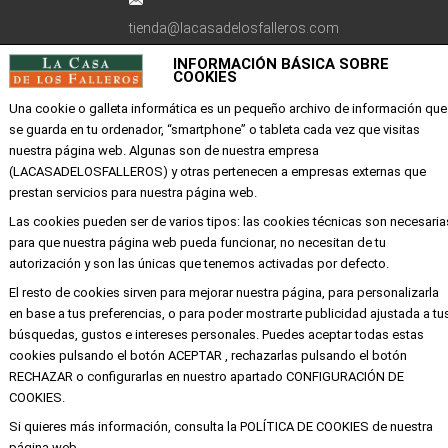
tienda@lacasadelosfalleros.com
INFORMACIÓN BÁSICA SOBRE
Calle Quevedo 6
COOKIES
46001 Valencia
Una cookie o galleta informática es un pequeño archivo de información que
se guarda en tu ordenador, “smartphone” o tableta cada vez que visitas
nuestra página web. Algunas son de nuestra empresa
EMPRESA
(LACASADELOSFALLEROS) y otras pertenecen a empresas externas que
prestan servicios para nuestra página web.
Mi cuenta
Las cookies pueden ser de varios tipos: las cookies técnicas son necesaria
Aviso legal
para que nuestra página web pueda funcionar, no necesitan de tu
Política de privacidad y cookies
autorización y son las únicas que tenemos activadas por defecto.
Condiciones de compra
El resto de cookies sirven para mejorar nuestra página, para personalizarla
en base a tus preferencias, o para poder mostrarte publicidad ajustada a tu
búsquedas, gustos e intereses personales. Puedes aceptar todas estas
cookies pulsando el botón ACEPTAR , rechazarlas pulsando el botón
Copyright ©
Alba
Todos los derechos
RECHAZAR o configurarlas en nuestro apartado CONFIGURACIÓN DE
reservados
COOKIES.
Si quieres más información, consulta la POLÍTICA DE COOKIES de nuestra
página web.