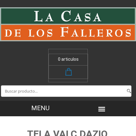
0 articulos
TELA VALC DAZIO