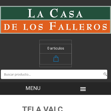
0 articulos
TELA VALC