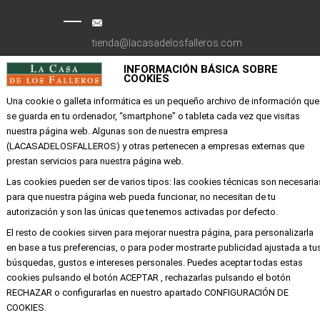
tienda@lacasadelosfalleros.com
INFORMACIÓN BÁSICA SOBRE
Calle Quevedo 6
COOKIES
46001 Valencia
Una cookie o galleta informática es un pequeño archivo de información que
se guarda en tu ordenador, “smartphone” o tableta cada vez que visitas
nuestra página web. Algunas son de nuestra empresa
EMPRESA
(LACASADELOSFALLEROS) y otras pertenecen a empresas externas que
prestan servicios para nuestra página web.
Mi cuenta
Las cookies pueden ser de varios tipos: las cookies técnicas son necesaria
Aviso legal
para que nuestra página web pueda funcionar, no necesitan de tu
Política de privacidad y cookies
autorización y son las únicas que tenemos activadas por defecto.
Condiciones de compra
El resto de cookies sirven para mejorar nuestra página, para personalizarla
en base a tus preferencias, o para poder mostrarte publicidad ajustada a tu
búsquedas, gustos e intereses personales. Puedes aceptar todas estas
cookies pulsando el botón ACEPTAR , rechazarlas pulsando el botón
Copyright ©
Alba
Todos los derechos
RECHAZAR o configurarlas en nuestro apartado CONFIGURACIÓN DE
reservados
COOKIES.