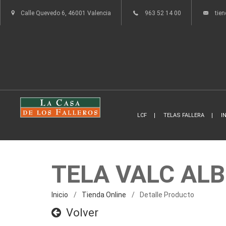
Calle Quevedo 6, 46001 Valencia
963 52 14 00
tie
LCF
TELAS FALLERA
I
TELA VALC AL
Inicio
Tienda Online
Detalle Producto
Volver