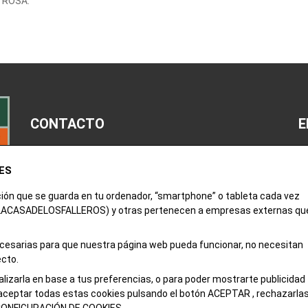
r ROSA.
CONTACTO
E
M
ES
963 52 14 00
Av
ción que se guarda en tu ordenador, “smartphone” o tableta cada vez
tienda@lacasadelosfalleros.com
 (LACASADELOSFALLEROS) y otras pertenecen a empresas externas qu
Po
Calle Quevedo 6
C
necesarias para que nuestra página web pueda funcionar, no necesitan
46001 Valencia
ecto.
alizarla en base a tus preferencias, o para poder mostrarte publicidad
aceptar todas estas cookies pulsando el botón ACEPTAR , rechazarla