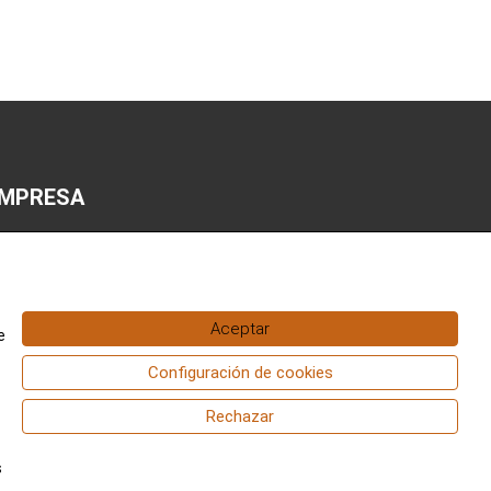
MPRESA
i cuenta
iso legal
Aceptar
e
lítica de privacidad y cookies
ondiciones de compra
Configuración de cookies
Rechazar
s