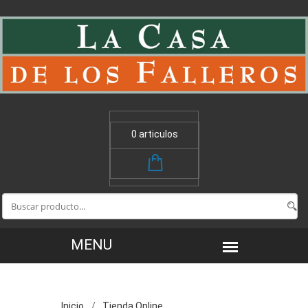
0 articulos
Inicio
Tienda Online