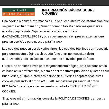
tienda@lacasadelosfalleros.com
INFORMACIÓN BÁSICA SOBRE
COOKIES
Calle Quevedo 6
46001 Valencia
Una cookie o galleta informática es un pequeño archivo de información que
se guarda en tu ordenador, “smartphone” o tableta cada vez que visitas
nuestra página web. Algunas son de nuestra empresa
EMPRESA
(LACASADELOSFALLEROS) y otras pertenecen a empresas externas que
prestan servicios para nuestra página web.
Mi cuenta
Las cookies pueden ser de varios tipos: las cookies técnicas son necesaria
para que nuestra página web pueda funcionar, no necesitan de tu
Aviso legal
autorización y son las únicas que tenemos activadas por defecto.
Política de privacidad y cookies
El resto de cookies sirven para mejorar nuestra página, para personalizarla
Condiciones de compra
en base a tus preferencias, o para poder mostrarte publicidad ajustada a tu
búsquedas, gustos e intereses personales. Puedes aceptar todas estas
cookies pulsando el botón ACEPTAR , rechazarlas pulsando el botón
RECHAZAR o configurarlas en nuestro apartado CONFIGURACIÓN DE
Copyright ©
Alba
Todos los derechos
COOKIES.
reservados
Si quieres más información, consulta la POLÍTICA DE COOKIES de nuestra
página web.