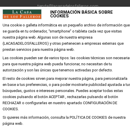
tienda@lacasadelosfalleros.com
INFORMACIÓN BÁSICA SOBRE
COOKIES
Calle Quevedo 6
46001 Valencia
Una cookie o galleta informática es un pequeño archivo de información que
se guarda en tu ordenador, “smartphone” o tableta cada vez que visitas
nuestra página web. Algunas son de nuestra empresa
EMPRESA
(LACASADELOSFALLEROS) y otras pertenecen a empresas externas que
prestan servicios para nuestra página web.
Mi cuenta
Las cookies pueden ser de varios tipos: las cookies técnicas son necesaria
para que nuestra página web pueda funcionar, no necesitan de tu
Aviso legal
autorización y son las únicas que tenemos activadas por defecto.
Política de privacidad y cookies
El resto de cookies sirven para mejorar nuestra página, para personalizarla
Condiciones de compra
en base a tus preferencias, o para poder mostrarte publicidad ajustada a tu
búsquedas, gustos e intereses personales. Puedes aceptar todas estas
cookies pulsando el botón ACEPTAR , rechazarlas pulsando el botón
RECHAZAR o configurarlas en nuestro apartado CONFIGURACIÓN DE
Copyright ©
Alba
Todos los derechos
COOKIES.
reservados
Si quieres más información, consulta la POLÍTICA DE COOKIES de nuestra
página web.