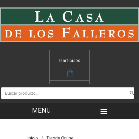
0 articulos
Inicio
Tienda Online