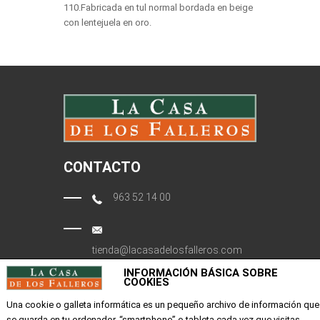
110.Fabricada en tul normal bordada en beige
con lentejuela en oro.
CONTACTO
963 52 14 00
tienda@lacasadelosfalleros.com
INFORMACIÓN BÁSICA SOBRE
Calle Quevedo 6
COOKIES
46001 Valencia
Una cookie o galleta informática es un pequeño archivo de información que
se guarda en tu ordenador, “smartphone” o tableta cada vez que visitas