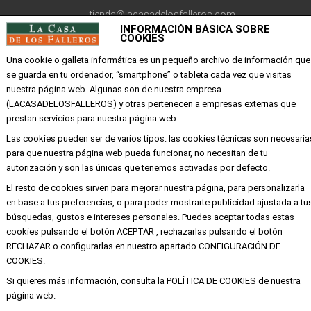
tienda@lacasadelosfalleros.com
INFORMACIÓN BÁSICA SOBRE
COOKIES
Calle Quevedo 6
46001 Valencia
Una cookie o galleta informática es un pequeño archivo de información que
se guarda en tu ordenador, “smartphone” o tableta cada vez que visitas
nuestra página web. Algunas son de nuestra empresa
EMPRESA
(LACASADELOSFALLEROS) y otras pertenecen a empresas externas que
prestan servicios para nuestra página web.
Mi cuenta
Las cookies pueden ser de varios tipos: las cookies técnicas son necesaria
para que nuestra página web pueda funcionar, no necesitan de tu
Aviso legal
autorización y son las únicas que tenemos activadas por defecto.
Política de privacidad y cookies
El resto de cookies sirven para mejorar nuestra página, para personalizarla
Condiciones de compra
en base a tus preferencias, o para poder mostrarte publicidad ajustada a tu
búsquedas, gustos e intereses personales. Puedes aceptar todas estas
cookies pulsando el botón ACEPTAR , rechazarlas pulsando el botón
RECHAZAR o configurarlas en nuestro apartado CONFIGURACIÓN DE
Copyright ©
Alba
Todos los derechos
COOKIES.
reservados
Si quieres más información, consulta la POLÍTICA DE COOKIES de nuestra
página web.