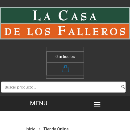
0 articulos
Inicio
Tienda Online