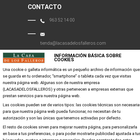
CONTACTO
963 52 14 00
tienda@lacasadelosfalleros.com
INFORMACIÓN BÁSICA SOBRE
Calle Quevedo 6
COOKIES
46001 Valencia
Una cookie o galleta informática es un pequeño archivo de información que
se guarda en tu ordenador, “smartphone” o tableta cada vez que visitas
nuestra página web. Algunas son de nuestra empresa
EMPRESA
(LACASADELOSFALLEROS) y otras pertenecen a empresas externas que
prestan servicios para nuestra página web.
Mi cuenta
Las cookies pueden ser de varios tipos: las cookies técnicas son necesaria
Aviso legal
para que nuestra página web pueda funcionar, no necesitan de tu
Política de privacidad y cookies
autorización y son las únicas que tenemos activadas por defecto.
Condiciones de compra
El resto de cookies sirven para mejorar nuestra página, para personalizarla
en base a tus preferencias, o para poder mostrarte publicidad ajustada a tu