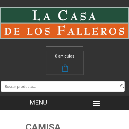
0 articulos
CAMISA