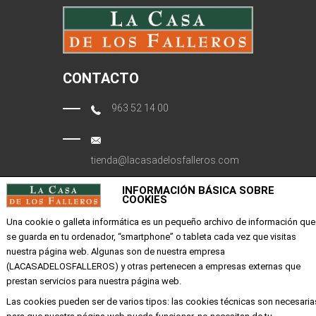
CONTACTO
963 52 14 00
tienda@lacasadelosfalleros.com
INFORMACIÓN BÁSICA SOBRE
Calle Quevedo 6
COOKIES
46001 Valencia
Una cookie o galleta informática es un pequeño archivo de información que
se guarda en tu ordenador, “smartphone” o tableta cada vez que visitas
EMPRESA
nuestra página web. Algunas son de nuestra empresa
(LACASADELOSFALLEROS) y otras pertenecen a empresas externas que
prestan servicios para nuestra página web.
Mi cuenta
Las cookies pueden ser de varios tipos: las cookies técnicas son necesaria
Aviso legal