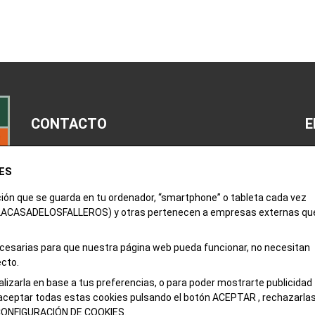
CONTACTO
E
M
ES
963 52 14 00
Av
ción que se guarda en tu ordenador, “smartphone” o tableta cada vez
tienda@lacasadelosfalleros.com
Po
 (LACASADELOSFALLEROS) y otras pertenecen a empresas externas qu
Calle Quevedo 6
C
46001 Valencia
necesarias para que nuestra página web pueda funcionar, no necesitan
ecto.
alizarla en base a tus preferencias, o para poder mostrarte publicidad
aceptar todas estas cookies pulsando el botón ACEPTAR , rechazarla
 CONFIGURACIÓN DE COOKIES.