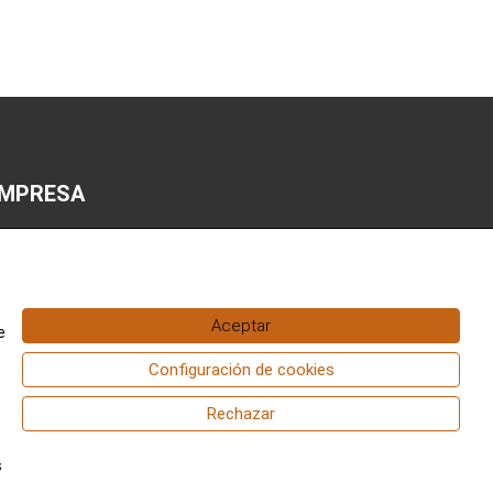
MPRESA
i cuenta
iso legal
Aceptar
lítica de privacidad y cookies
e
ondiciones de compra
Configuración de cookies
Rechazar
s