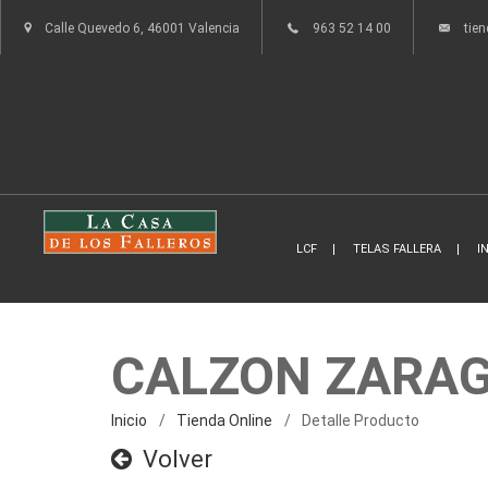
Calle Quevedo 6, 46001 Valencia
963 52 14 00
tie
LCF
TELAS FALLERA
I
CALZON ZARAG
Inicio
Tienda Online
Detalle Producto
Volver