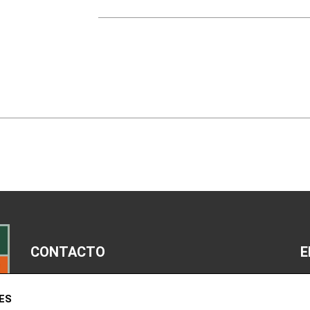
CONTACTO
E
M
ES
963 52 14 00