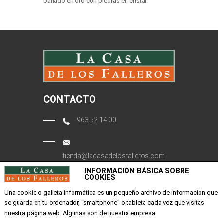
bañado en oro con piedras en cristal.
CONTACTO
963 52 14 00
tienda@lacasadelosfalleros.com
INFORMACIÓN BÁSICA SOBRE
COOKIES
Calle Quevedo 6
46001 Valencia
Una cookie o galleta informática es un pequeño archivo de información que
se guarda en tu ordenador, “smartphone” o tableta cada vez que visitas
nuestra página web. Algunas son de nuestra empresa