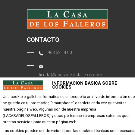
CONTACTO
963 52 14 00
tienda@lacasadelosfalleros.com
INFORMACIÓN BÁSICA SOBRE
COOKIES
Calle Quevedo 6
46001 Valencia
Una cookie o galleta informática es un pequeño archivo de información que
se guarda en tu ordenador, “smartphone” o tableta cada vez que visitas
nuestra página web. Algunas son de nuestra empresa
EMPRESA
(LACASADELOSFALLEROS) y otras pertenecen a empresas externas que
prestan servicios para nuestra página web.
Mi cuenta
Las cookies pueden ser de varios tipos: las cookies técnicas son necesaria