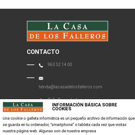
CONTACTO
963 52 14 00
tienda@lacasadelosfalleros.com
Calle Quevedo 6
INFORMACIÓN BÁSICA SOBRE
46001 Valencia
COOKIES
Una cookie o galleta informática es un pequeño archivo de información que
se guarda en tu ordenador, “smartphone” o tableta cada vez que visitas
EMPRESA
nuestra página web. Algunas son de nuestra empresa