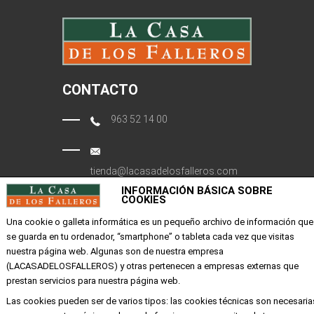
CONTACTO
963 52 14 00
tienda@lacasadelosfalleros.com
INFORMACIÓN BÁSICA SOBRE
COOKIES
Calle Quevedo 6
46001 Valencia
Una cookie o galleta informática es un pequeño archivo de información que
se guarda en tu ordenador, “smartphone” o tableta cada vez que visitas
nuestra página web. Algunas son de nuestra empresa
EMPRESA
(LACASADELOSFALLEROS) y otras pertenecen a empresas externas que
prestan servicios para nuestra página web.
Mi cuenta
Las cookies pueden ser de varios tipos: las cookies técnicas son necesaria
Aviso legal