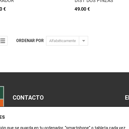
RADOR
DIST DOS PINZAS
0 €
49.00 €
ORDENAR POR
CONTACTO
E
M
ES
963 52 14 00
Av
ción que se guarda en tu ordenador, “smartphone” o tableta cada vez