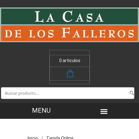
0 articulos
Inicio
Tienda Online