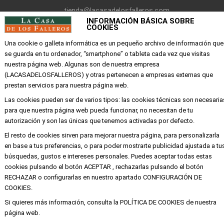
tienda@lacasadelosfalleros.com
INFORMACIÓN BÁSICA SOBRE
COOKIES
Calle Quevedo 6
46001 Valencia
Una cookie o galleta informática es un pequeño archivo de información que
se guarda en tu ordenador, “smartphone” o tableta cada vez que visitas
nuestra página web. Algunas son de nuestra empresa
EMPRESA
(LACASADELOSFALLEROS) y otras pertenecen a empresas externas que
prestan servicios para nuestra página web.
Mi cuenta
Las cookies pueden ser de varios tipos: las cookies técnicas son necesaria
para que nuestra página web pueda funcionar, no necesitan de tu
Aviso legal
autorización y son las únicas que tenemos activadas por defecto.
Política de privacidad y cookies
El resto de cookies sirven para mejorar nuestra página, para personalizarla
Condiciones de compra
en base a tus preferencias, o para poder mostrarte publicidad ajustada a tu
búsquedas, gustos e intereses personales. Puedes aceptar todas estas
cookies pulsando el botón ACEPTAR , rechazarlas pulsando el botón
RECHAZAR o configurarlas en nuestro apartado CONFIGURACIÓN DE
Copyright ©
Alba
Todos los derechos
COOKIES.
reservados
Si quieres más información, consulta la POLÍTICA DE COOKIES de nuestra
página web.